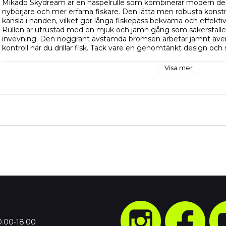
Mikado Skydream är en haspelrulle som kombinerar modern desi
nybörjare och mer erfarna fiskare. Den lätta men robusta konstr
känsla i handen, vilket gör långa fiskepass bekväma och effektiva
Rullen är utrustad med en mjuk och jämn gång som säkerställer 
invevning. Den noggrant avstämda bromsen arbetar jämnt även un
kontroll när du drillar fisk. Tack vare en genomtänkt design och s
både vardagligt fiske och mer krävande situationer.

Oavsett om du fiskar i sjö, å eller kustnära vatten är Mikado Skyd
Visa mer
stabil prestanda, smidig hantering och god hållbarhet

Kullager 10+1 

Utväxling 5.0:1

Vikt 220g

Lin kapacitet 0,25/165; 0,30/120
0.00-18.00