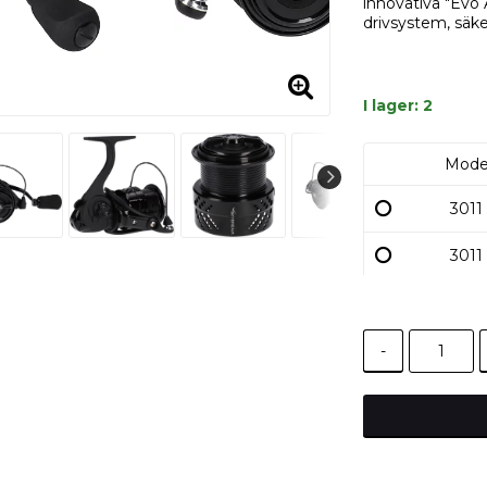
innovativa "Evo 
drivsystem, säke
I lager: 2
Mode
3011
3011
-