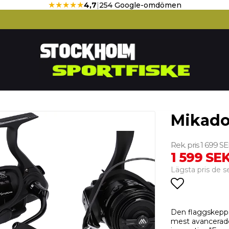
★★★★★
4,7
|
254 Google-omdömen
Mikado
1 699 S
1 599 SE
Lägsta pris de 
Lägg till 
Den flaggskepps
mest avancerad