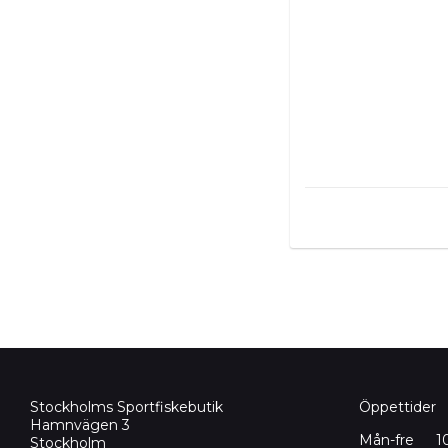
Stockholms Sportfiskebutik
Öppettider
Hamnvägen 3
Mån-fre
1
Stockholm