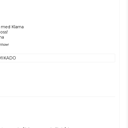
t med Klarna
oss!
rna
tfiske!
MIKADO