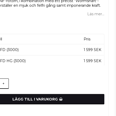
Air"-rotorn, i kombination med ett precist "Wormshaft"-
rställer en mjuk och felfri gång samt imponerande kraft.
Läs mer...
ll
Pris
 FD (3000)
1 599 SEK
 FD HG (3000)
1 599 SEK
+
LÄGG TILL I VARUKORG