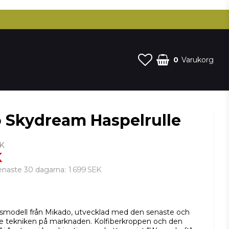
0
Varukorg
 Skydream Haspelrulle
EK
K
1 699 SEK
senaste 30 dagarna
i favoritlistan
modell från Mikado, utvecklad med den senaste och
e tekniken på marknaden. Kolfiberkroppen och den