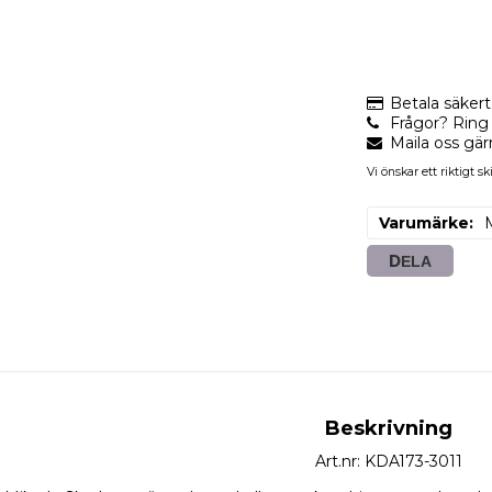
Betala säker
Frågor? Ring 
Maila oss gä
Vi önskar ett riktigt ski
Varumärke
DELA
Beskrivning
Art.nr: KDA173-3011