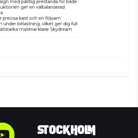
gn med pålitlig prestanda för både 
uktionen ger en välbalanserad 
.

precisa kast och en följsam 
der belastning, vilket ger dig full 
litstarka material klarar Skydream 
ream ett pålitligt val som levererar 