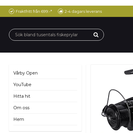
Fraktfritt från 699:-*
2-4 dagars leverans
Vårby Open
YouTube
Hitta hit
Om oss
Hem