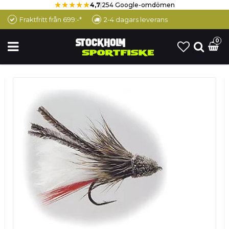
★★★★★
4,7
|
254 Google-omdömen
Fraktfritt från 699:-*
2-4 dagars leverans
0