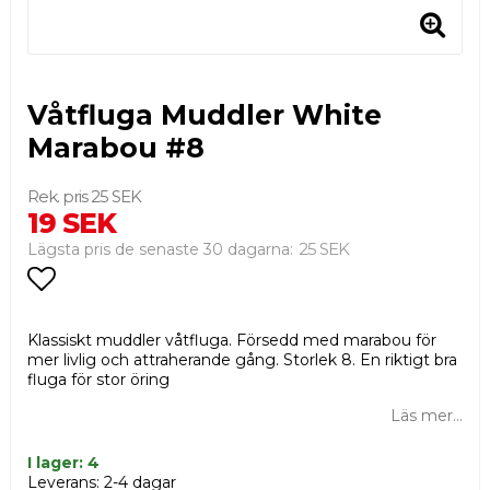
Våtfluga Muddler White
Marabou #8
25 SEK
19 SEK
25 SEK
Lägsta pris de senaste 30 dagarna
Lägg till i favoritlistan
Klassiskt muddler våtfluga. Försedd med marabou för
mer livlig och attraherande gång. Storlek 8. En riktigt bra
fluga för stor öring
Läs mer...
I lager: 4
Leverans:
2-4 dagar