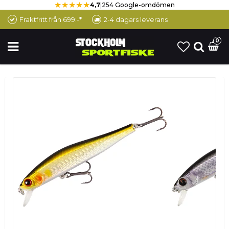
★★★★★
4,7
|
254 Google-omdömen
Fraktfritt från 699:-*
2-4 dagars leverans
0