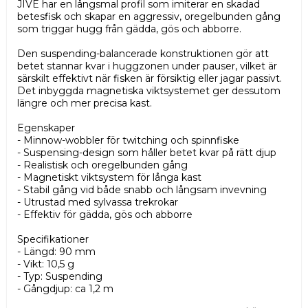
JIVE har en långsmal profil som imiterar en skadad
betesfisk och skapar en aggressiv, oregelbunden gång
som triggar hugg från gädda, gös och abborre.
Den suspending-balancerade konstruktionen gör att
betet stannar kvar i huggzonen under pauser, vilket är
särskilt effektivt när fisken är försiktig eller jagar passivt.
Det inbyggda magnetiska viktsystemet ger dessutom
längre och mer precisa kast.
Egenskaper
- Minnow-wobbler för twitching och spinnfiske
- Suspensing-design som håller betet kvar på rätt djup
- Realistisk och oregelbunden gång
- Magnetiskt viktsystem för långa kast
- Stabil gång vid både snabb och långsam invevning
- Utrustad med sylvassa trekrokar
- Effektiv för gädda, gös och abborre
Specifikationer
- Längd: 90 mm
- Vikt: 10,5 g
- Typ: Suspending
- Gångdjup: ca 1,2 m