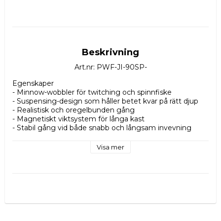
Beskrivning
Art.nr: PWF-JI-90SP-
Egenskaper

- Minnow-wobbler för twitching och spinnfiske

- Suspensing-design som håller betet kvar på rätt djup

- Realistisk och oregelbunden gång

- Magnetiskt viktsystem för långa kast

- Stabil gång vid både snabb och långsam invevning

- Utrustad med sylvassa trekrokar

- Effektiv för gädda, gös och abborre

Visa mer
Specifikationer

- Längd: 90 mm

- Vikt: 10,5 g

- Typ: Suspending

- Gångdjup: ca 1,2 m