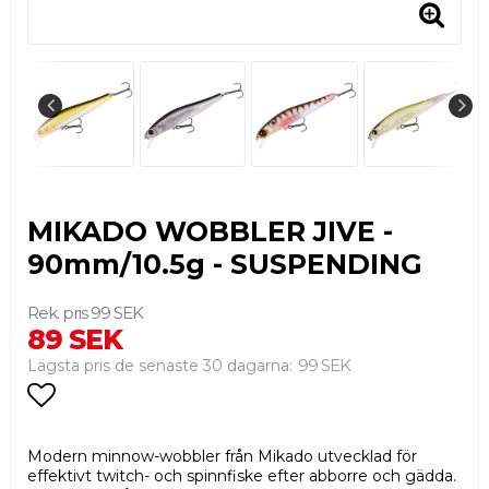
MIKADO WOBBLER JIVE -
90mm/10.5g - SUSPENDING
99 SEK
89 SEK
99 SEK
Lägsta pris de senaste 30 dagarna
Lägg till i favoritlistan
Modern minnow-wobbler från Mikado utvecklad för
effektivt twitch- och spinnfiske efter abborre och gädda.