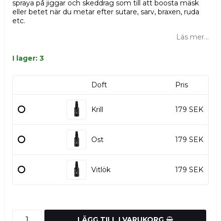
spraya på jiggar och skeddrag som till att boosta mäsk
eller betet när du metar efter sutare, sarv, braxen, ruda
etc.
Läs mer...
I lager: 3
Doft
Pris
Krill
179 SEK
Ost
179 SEK
Vitlök
179 SEK
LÄGG TILL I VARUKORG