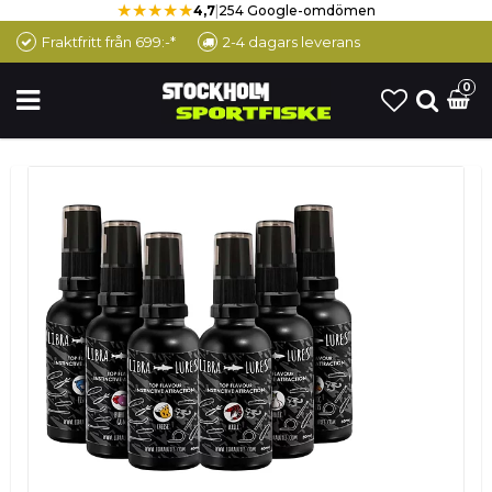
★★★★★
4,7
|
254 Google-omdömen
Fraktfritt från 699:-*
2-4 dagars leverans
0