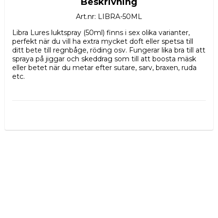
Beskrivning
Art.nr: LIBRA-50ML
Libra Lures luktspray (50ml) finns i sex olika varianter, 
perfekt när du vill ha extra mycket doft eller spetsa till 
ditt bete till regnbåge, röding osv. Fungerar lika bra till att 
spraya på jiggar och skeddrag som till att boosta mäsk 
eller betet när du metar efter sutare, sarv, braxen, ruda 
etc.