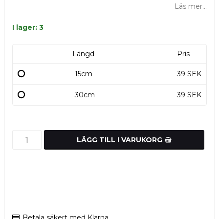
Läs mer...
I lager: 3
Längd
Pris
15cm
39 SEK
30cm
39 SEK
LÄGG TILL I VARUKORG
Betala säkert med Klarna