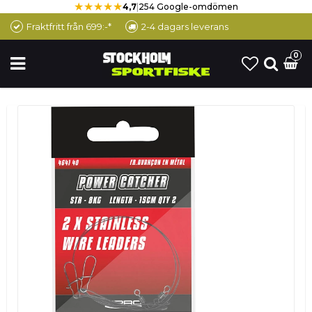
★★★★★
4,7
|
254 Google-omdömen
Fraktfritt från 699:-*
2-4 dagars leverans
0