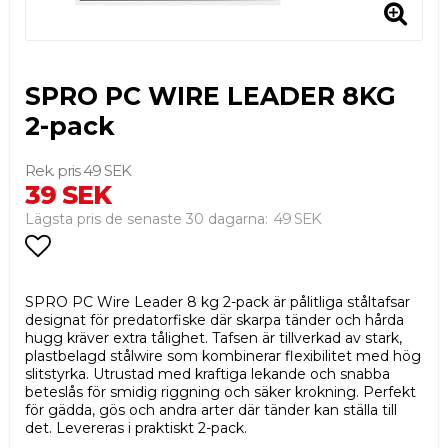
SPRO PC WIRE LEADER 8KG
2-pack
49 SEK
39 SEK
49 SEK
Lägsta pris de senaste 30 dagarna
Lägg till i favoritlistan
SPRO PC Wire Leader 8 kg 2-pack är pålitliga ståltafsar
designat för predatorfiske där skarpa tänder och hårda
hugg kräver extra tålighet. Tafsen är tillverkad av stark,
plastbelagd stålwire som kombinerar flexibilitet med hög
slitstyrka. Utrustad med kraftiga lekande och snabba
beteslås för smidig riggning och säker krokning. Perfekt
för gädda, gös och andra arter där tänder kan ställa till
det. Levereras i praktiskt 2-pack.