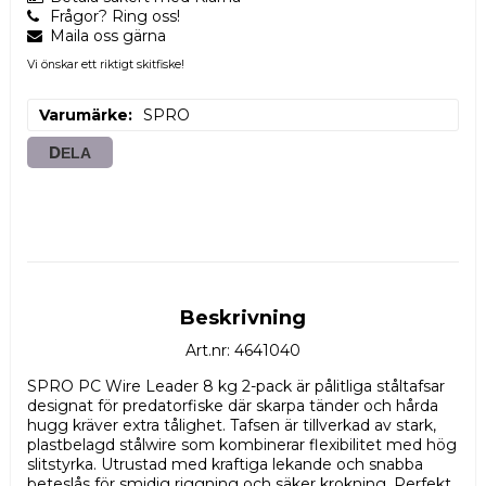
Frågor? Ring oss!
Maila oss gärna
Vi önskar ett riktigt skitfiske!
Varumärke
SPRO
DELA
Beskrivning
Art.nr: 4641040
SPRO PC Wire Leader 8 kg 2-pack är pålitliga ståltafsar 
designat för predatorfiske där skarpa tänder och hårda 
hugg kräver extra tålighet. Tafsen är tillverkad av stark, 
plastbelagd stålwire som kombinerar flexibilitet med hög 
slitstyrka. Utrustad med kraftiga lekande och snabba 
beteslås för smidig riggning och säker krokning. Perfekt 